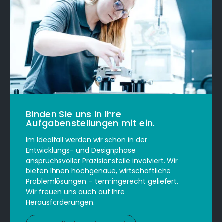
Binden Sie uns in Ihre
Aufgabenstellungen mit ein.
Im Idealfall werden wir schon in der
Entwicklungs- und Designphase
anspruchsvoller Präzisionsteile involviert. Wir
bieten Ihnen hochgenaue, wirtschaftliche
Problemlösungen – termingerecht geliefert.
Wir freuen uns auch auf Ihre
Herausforderungen.